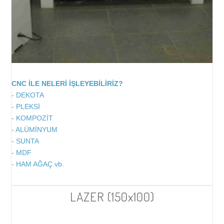
CNC İLE NELERİ İŞLEYEBİLİRİZ?
- DEKOTA
- PLEKSİ
- KOMPOZİT
- ALÜMİNYUM
- SUNTA
- MDF
- HAM AĞAÇ vb.
LAZER (150x100)