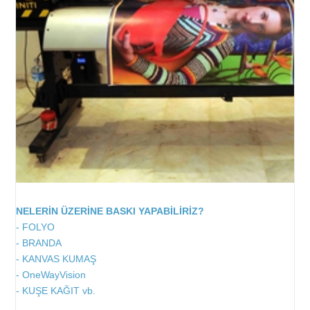
Afiş Baskıları
Kartvizit
El İlanı
Broşür
T-Shirt Baskı
NELERİN ÜZERİNE BASKI YAPABİLİRİZ?
- FOLYO
- BRANDA
- KANVAS KUMAŞ
- OneWayVision
- KUŞE KAĞIT vb.