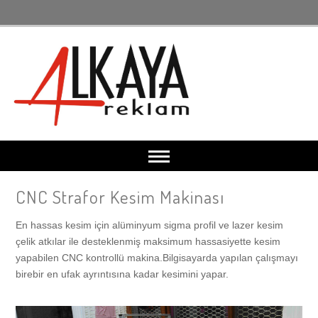
CNC Strafor Kesim Makinası
Anasayfa
En hassas kesim için alüminyum sigma profil ve lazer kesim
Makina Parkuru
çelik atkılar ile desteklenmiş maksimum hassasiyette kesim
yapabilen CNC kontrollü makina.Bilgisayarda yapılan çalışmayı
birebir en ufak ayrıntısına kadar kesimini yapar.
Dijital Baskı Makinası
Kurumsal