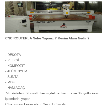
Cnc Router (300x165)
Hakkımızda
Hizmetler
Lazer (150x100)
Vizyonumuz
Cephe Tabelaları
Display Ürünler
Cnc Strafor Kesim Makinası
Totem Tabelalar
Referanslar
CNC ROUTERLA Neler Yaparız ? Kesim Alanı Nedir ?
PANTOGRAF
Kutu Harfler
Galeri
- DEKOTA
Yüzük Yazma
Kutu Harf Bakımı ve Tamiratı
İletişim
- PLEKSİ
- KOMPOZİT
- ALÜMİNYUM
PLOTTER
Led Tabela P10
Z. Defteri
- SUNTA,
- MDF
- HAM AĞAÇ
Pleksi Bükme Makinası
Araç Giydirme
Vb. ürünlerin 2boyutlu kesim,delme, kazıma ve 3boyutlu kesim
işlemlerini yapar.
Dış Cephe Giydirme
Cihazımızın kesim alanı 3m x 1,65m dir