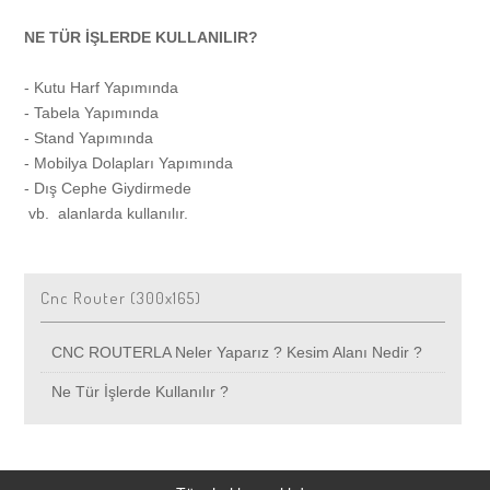
NE TÜR İŞLERDE KULLANILIR?
Afiş Baskıları
- Kutu Harf Yapımında
Kartvizit
- Tabela Yapımında
- Stand Yapımında
- Mobilya Dolapları Yapımında
El İlanı
- Dış Cephe Giydirmede
vb. alanlarda kullanılır.
Broşür
Cnc Router (300x165)
T-Shirt Baskı
CNC ROUTERLA Neler Yaparız ? Kesim Alanı Nedir ?
Ne Tür İşlerde Kullanılır ?