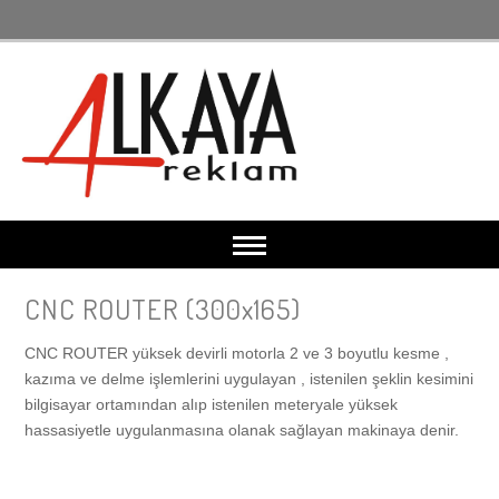
CNC ROUTER (300x165)
Anasayfa
CNC ROUTER yüksek devirli motorla 2 ve 3 boyutlu kesme ,
Makina Parkuru
kazıma ve delme işlemlerini uygulayan , istenilen şeklin kesimini
bilgisayar ortamından alıp istenilen meteryale yüksek
hassasiyetle uygulanmasına olanak sağlayan makinaya denir.
Dijital Baskı Makinası
Kurumsal