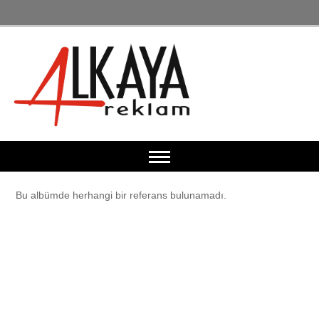
Anasayfa
Bu albümde herhangi bir referans bulunamadı.
Makina Parkuru
Dijital Baskı Makinası
Kurumsal